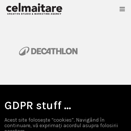
GDPR stuff …
Acest site folosește “cookies”. Navigând în
continuare, vă exprimați acordul asupra folosirii