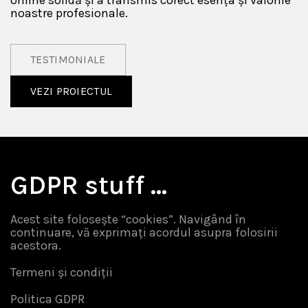
online solidă și a transmis corect esența și valorile
noastre profesionale.
TESTIMONIALE
VEZI PROIECTUL
GDPR stuff …
Acest site folosește “cookies”. Navigând în
continuare, vă exprimați acordul asupra folosirii
acestora.
Termeni și condiții
Politica GDPR