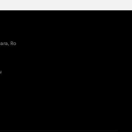
oara, Ro
u