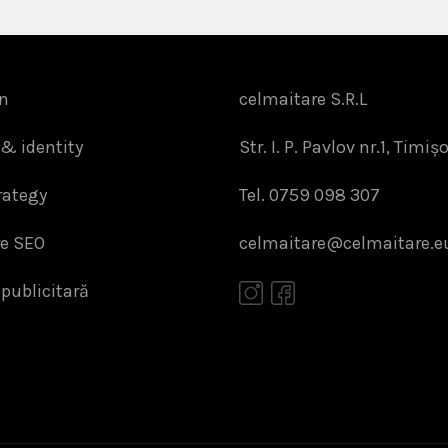
n
celmaitare S.R.L
& identity
Str. I. P. Pavlov nr.1, Timiș
rategy
Tel. 0759 098 307
re SEO
celmaitare@celmaitare.e
 publicitară