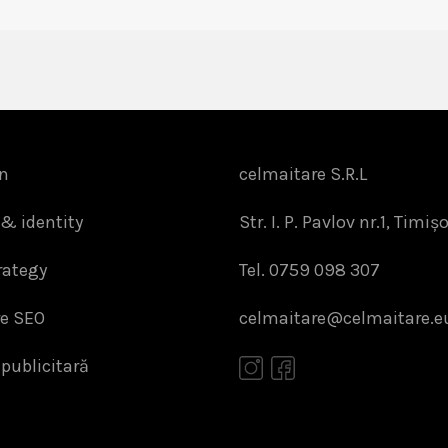
n
celmaitare S.R.L
& identity
Str. I. P. Pavlov nr.1, Timiș
rategy
Tel. 0759 098 307
re SEO
celmaitare@celmaitare.e
 publicitară