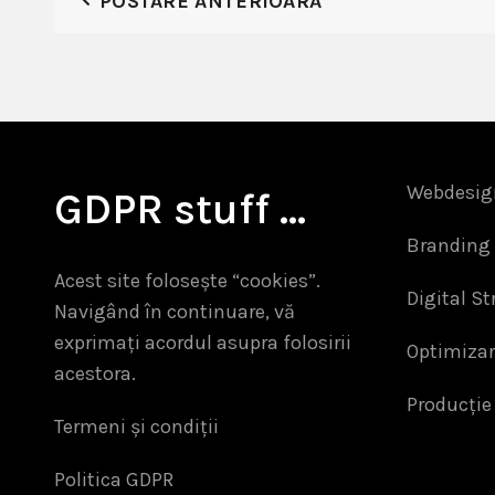
POSTARE ANTERIOARĂ
Webdesig
GDPR stuff …
Branding 
Acest site folosește “cookies”.
Digital St
Navigând în continuare, vă
exprimați acordul asupra folosirii
Optimiza
acestora.
Producție
Termeni și condiții
Politica GDPR