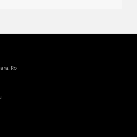
oara, Ro
u