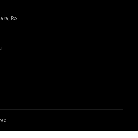
oara, Ro
u
ved