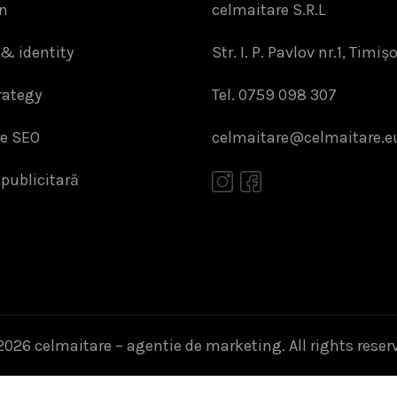
n
celmaitare S.R.L
& identity
Str. I. P. Pavlov nr.1, Timiș
rategy
Tel. 0759 098 307
re SEO
celmaitare@celmaitare.e
 publicitară
2026
celmaitare – agentie de marketing
. All rights reser