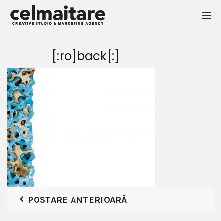
[:ro]back[:]
POSTARE ANTERIOARĂ